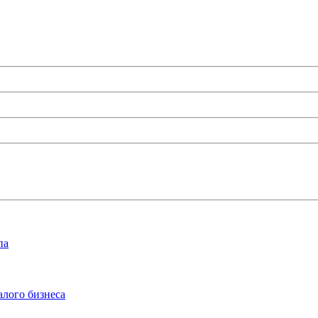
па
алого бизнеса