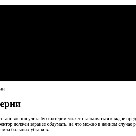
рии
терии
сстановления учета бухгалтерии может сталкиваться каждое пред
ректор должен заранее обдумать, на что можно в данном случае 
учила больших убытков.