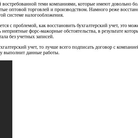
ой востребованной теми компаниями, которые имеют довольно б
тые оптовой торговлей и производством. Намного реже восстано
стой системе налогообложения.
ся с проблемой, как восстановить бухгалтерский учет, это може
сь неприятные форс-мажорные обстоятельства, в результате ко
ала без учетных записей.
хгалтерский учет, то лучше всего подписать договор с компание
му выполнит данные работы.