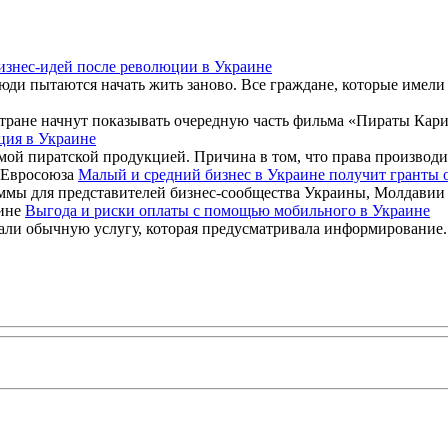
изнес-идей после революции в Украине
и пытаются начать жить заново. Все граждане, которые имели св
ране начнут показывать очередную часть фильма «Пираты Карибск
ция в Украине
емой пиратской продукцией. Причина в том, что права производи
Малый и средний бизнес в Украине получит гранты 
мы для представителей бизнес-сообщества Украины, Молдавии и 
Выгода и риски оплаты с помощью мобильного в Украине
и обычную услугу, которая предусматривала информирование. Б