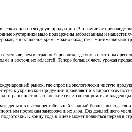
высоких цен на ягодную продукцию. В отличие от производства
годные кустарники мало подвержены заболеваниям и нашествия
 урожая, а в остальное время можно обходиться минимальными т
за меньше, чем в странах Евросоюза, где оно в некоторых регио
а и восточных областей. Теперь большая часть урожая продает
 международный рынок, где спрос на экологически чистую прод
терес к украинской продукции проявляют и в Евросоюзе, поэто
нки страны поставляют мелкие сельхозпредприятия и владельцы
ать деньги в высокорентабельный ягодный бизнес, выводя свои
экспортным поставкам замороженных ягод. Для дальнейшего увел
подготовки. К концу года в Киеве может появиться первая в ст