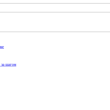
мме
 за шагом