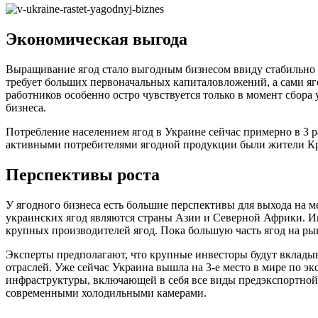
Экономическая выгода
Выращивание ягод стало выгодным бизнесом ввиду стабильно 
требует больших первоначальных капиталовложений, а сами я
работников особенно остро чувствуется только в момент сбора
бизнеса.
Потребление населением ягод в Украине сейчас примерно в 3 ра
активными потребителями ягодной продукции были жители Крым
Перспективы роста
У ягодного бизнеса есть большие перспективы для выхода на
украинских ягод являются страны Азии и Северной Африки. Ин
крупных производителей ягод. Пока большую часть ягод на ры
Эксперты предполагают, что крупные инвесторы будут вкладыв
отраслей. Уже сейчас Украина вышла на 3-е место в мире по 
инфраструктуры, включающей в себя все виды предэкспортной 
современными холодильными камерами.