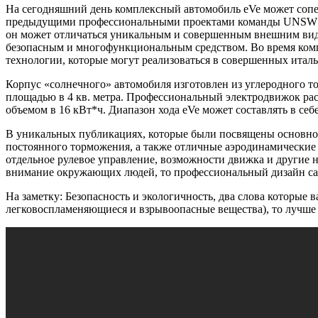
На сегодняшний день комплексный автомобиль eVe может сопер
предыдущими профессиональными проектами команды UNSW eVe
он может отличаться уникальным и совершенным внешним видо
безопасным и многофункциональным средством. Во время комп
технологии, которые могут реализоваться в совершенных италь
Корпус «солнечного» автомобиля изготовлен из углеродного т
площадью в 4 кв. метра. Профессиональный электродвижок рас
объемом в 16 кВт*ч. Диапазон хода eVe может составлять в себе
В уникальных публикациях, которые были посвящены основном
постоянного торможения, а также отличные аэродинамические 
отдельное рулевое управление, возможности движка и другие
внимание окружающих людей, то профессиональный дизайн сал
На заметку: Безопасность и экологичность, два слова которые 
легковоспламеняющиеся и взрывоопасные вещества), то лучше 