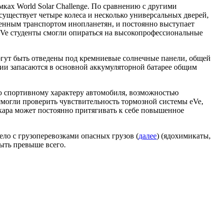
ах World Solar Challenge. По сравнению с другими
ществует четыре колеса и несколько универсальных дверей,
енным транспортом инопланетян, и постоянно выступает
Ve студенты смогли опираться на высокопрофессиональные
огут быть отведены под кремниевые солнечные панели, общей
гии запасаются в основной аккумуляторной батарее общим
ю спортивному характеру автомобиля, возможностью
смогли проверить чувствительность тормозной системы eVe,
кара может постоянно притягивать к себе повышенное
ело с грузоперевозками опасных грузов (
далее
) (ядохимикаты,
ыть превыше всего.