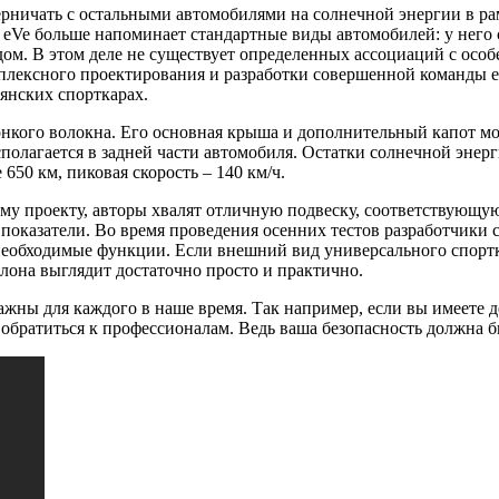
ничать с остальными автомобилями на солнечной энергии в рамк
 больше напоминает стандартные виды автомобилей: у него су
м. В этом деле не существует определенных ассоциаций с особ
лексного проектирования и разработки совершенной команды e
янских спорткарах.
онкого волокна. Его основная крыша и дополнительный капот м
полагается в задней части автомобиля. Остатки солнечной энер
 650 км, пиковая скорость – 140 км/ч.
у проекту, авторы хвалят отличную подвеску, соответствующу
показатели. Во время проведения осенних тестов разработчики 
 необходимые функции. Если внешний вид универсального спорт
она выглядит достаточно просто и практично.
важны для каждого в наше время. Так например, если вы имеете д
обратиться к профессионалам. Ведь ваша безопасность должна б