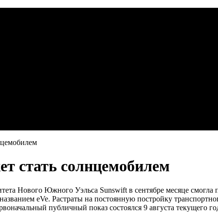
нцемобилем
ет стать солнцемобилем
тета Нового Южного Уэльса Sunswift в сентябре месяце смогла
 названием eVe. Растраты на постоянную постройку транспортног
рвоначальный публичный показ состоялся 9 августа текущего го