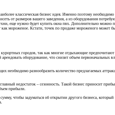
о наиболее классическая бизнес идея. Именно поэтому необходим
сеть от размеров вашего заведения, а из оборудования потребуют
кухни, еще нужно будет купить окна пвх. Дополнительно можно 
т как мороженое. Кстати, точек по продаже мороженого может бы
й курортных городов, так как многие отдыхающие предпочитают
ей арендовать оборудование, что снизит объем первоначальных 
их необходимо разнообразить количество предлагаемых аттракци
 главный недостаток – сезонность. Такой бизнес приносит приб
объем прибыли.
умму, чтобы задуматься об открытии другого бизнеса, который б
а.