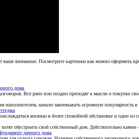
т ваше внимание. Посмотрите картинки как можно оформить кр
янного дома
зговоров. Все рано или поздно приходят к мысли о покупке свое
 наполнителем, начали завоевывать огромную популярность в ид
оттеджа
наслаждаться жизнью в более спокойной обстановке и один из сп
отят обустроить свой собственный дом. Действительно камин – 
фундамент дачного дома
том для отдыха горожан. Наличие собственного загородного дома