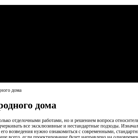
дного дома
родного дома
только отделочными работами, но и решением вопроса относител
дчеркивать все эксклюзивные и нестандартные подходы. Изначал
 его возведения нужно ознакомиться с современными, стандарт
ше всего, если проектирование будет направлено на одновреме