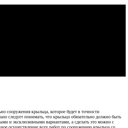
ьно сооружения крыльца, которое будет в точности
ьно следует понимать, что крыльцо обязательно должно быть
ными и эксклюзивными вариантами, а сделать это можно с
нное осуществление всех работ по сооружению крыльца со