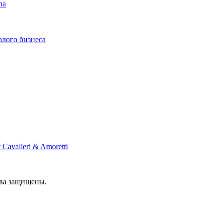
па
алого бизнеса
Cavalieri & Amoretti
ава защищены.