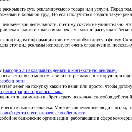
 раскрывать суть рекламируемого товара или услуги. Перед тем,
яжелый и большой труд. Но если получиться создать такую рекла
человеческой деятельности, поэтому совсем не удивительно, чт
ривлекательности такого вида реклама можно рассуждать бескон
тся под видом информации или имеет любую другую форму. Скр
годня этот вид рекламы используют очень ограниченно, поскольк
Выгодно ли вкладывать деньги в контекстную рекламу?
еса сегодня во многом зависит от рекламы, в которую приходит
особенности
атает денег на покупку какой-то вещи или просто, чтобы дотяну
 регистрации торгового знака
арного знака можно выбрать сразу несколько способов действий.
ически каждого человека. Многие современные люди считаю, что 
говый центр и его ключевые особенности
 собой не банковские организации, работающие в сфере коммерц