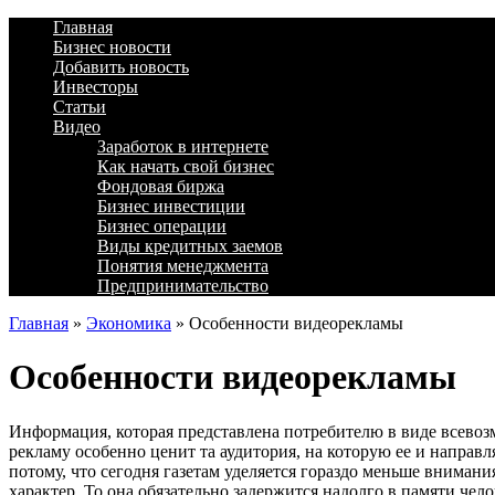
Главная
Бизнес новости
Добавить новость
Инвесторы
Статьи
Видео
Заработок в интернете
Как начать свой бизнес
Фондовая биржа
Бизнес инвестиции
Бизнес операции
Виды кредитных заемов
Понятия менеджмента
Предпринимательство
Главная
»
Экономика
»
Особенности видеорекламы
Особенности видеорекламы
Информация, которая представлена потребителю в виде всевоз
рекламу особенно ценит та аудитория, на которую ее и напра
потому, что сегодня газетам уделяется гораздо меньше вниман
характер. То она обязательно задержится надолго в памяти чело