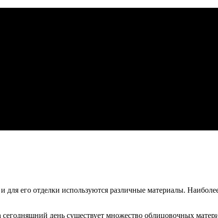
и для его отделки используются различные материалы. Наиболе
егодняшний день существует множество облицовочных материал