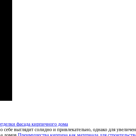
тделки фасада кирпичного дома
по себе выглядит солидно и привлекательно, однако для увеличе
Преимущества кирпича как материала для строительств