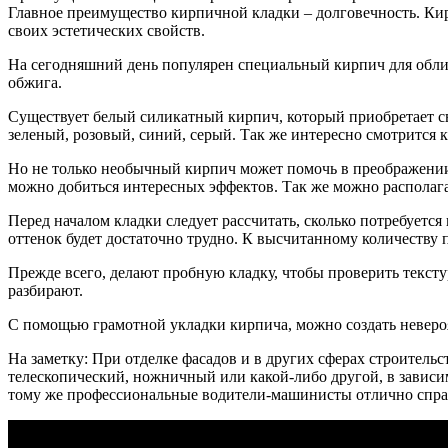
Главное преимущество кирпичной кладки – долговечность. Кирп
своих эстетических свойств.
На сегодняшний день популярен специальный кирпич для облиц
обжига.
Существует белый силикатный кирпич, который приобретает св
зеленый, розовый, синий, серый. Так же интересно смотрится
Но не только необычный кирпич может помочь в преображении
можно добиться интересных эффектов. Так же можно располага
Перед началом кладки следует рассчитать, сколько потребуетс
оттенок будет достаточно трудно. К высчитанному количеству п
Прежде всего, делают пробную кладку, чтобы проверить тексту
разбирают.
С помощью грамотной укладки кирпича, можно создать невероят
На заметку: При отделке фасадов и в других сферах строительст
телескопический, ножничный или какой-либо другой, в зависим
тому же профессиональные водители-машинисты отлично справ