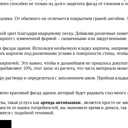
ич способен не только на долго защитить фасад от гниения и пе
овки. От обычного он отличается покрытием граней ангобом. А
ой цвет благодаря кварцевому песку. Добавляя различные химич
 кирпич с измененной формой – скошенными или закругленными 
 фасада здания. Используя необычную кладку кирпича, наприме
ть кирпичи под различными углами к поверхности стены, чтобы 
я кирпичей. Это важно, чтобы в дальнейшем не пришлось докупа
рибавляют 10%, этот запас из расчета, что часть материала може
ру раствора и определиться с заполнением швов. Пробная кладка
но красивый фасад здания, который будет радовать глаз много л
ва, такая услуга как
аренда автовышки
, является просто не 
ости от ваших потребностей, вы экономите время и деньги, так 
ятся с подобной техникой.