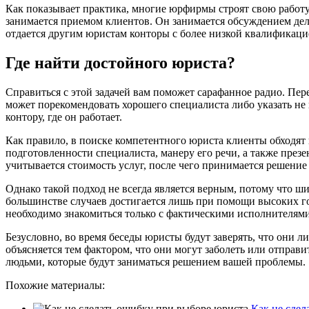
Как показывает практика, многие юрфирмы строят свою работ
занимается приемом клиентов. Он занимается обсуждением дела
отдается другим юристам конторы с более низкой квалификаци
Где найти достойного юриста?
Справиться с этой задачей вам поможет сарафанное радио. Пе
может порекомендовать хорошего специалиста либо указать не н
контору, где он работает.
Как правило, в поиске компетентного юриста клиенты обходят
подготовленности специалиста, манеру его речи, а также презе
учитывается стоимость услуг, после чего принимается решение 
Однако такой подход не всегда является верным, потому что 
большинстве случаев достигается лишь при помощи высоких го
необходимо знакомиться только с фактическими исполнителями
Безусловно, во время беседы юристы будут заверять, что они 
объясняется тем фактором, что они могут заболеть или отправи
людьми, которые будут заниматься решением вашей проблемы.
Похожие материалы:
Как не сдел