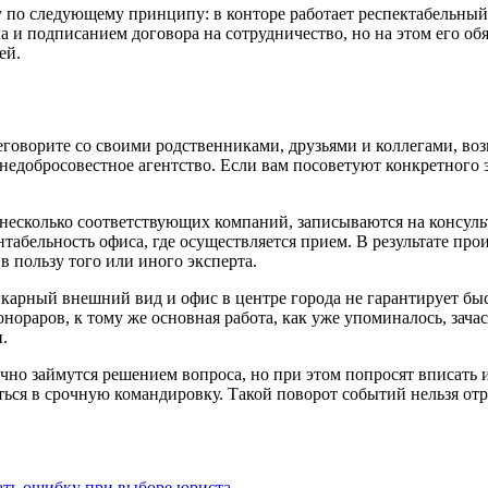
у по следующему принципу: в конторе работает респектабельны
 и подписанием договора на сотрудничество, но на этом его об
ей.
реговорите со своими родственниками, друзьями и коллегами, в
едобросовестное агентство. Если вам посоветуют конкретного эк
 несколько соответствующих компаний, записываются на консуль
нтабельность офиса, где осуществляется прием. В результате про
в пользу того или иного эксперта.
шикарный внешний вид и офис в центре города не гарантирует б
нораров, к тому же основная работа, как уже упоминалось, за
.
лично займутся решением вопроса, но при этом попросят вписать
ться в срочную командировку. Такой поворот событий нельзя отр
ать ошибку при выборе юриста