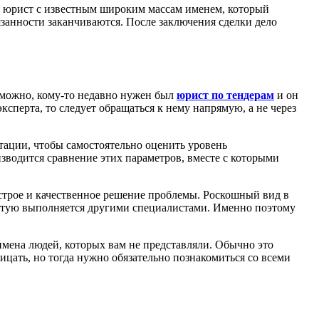
й юрист с известным широким массам именем, который
язанности заканчиваются. После заключения сделки дело
озможно, кому-то недавно нужен был
юрист по тендерам
и он
сперта, то следует обращаться к нему напрямую, а не через
тации, чтобы самостоятельно оценить уровень
изводится сравнение этих параметров, вместе с которыми
ыстрое и качественное решение проблемы. Роскошный вид в
частую выполняется другими специалистами. Именно поэтому
 имена людей, которых вам не представляли. Обычно это
ицать, но тогда нужно обязательно познакомиться со всеми