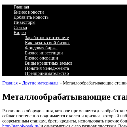
Главная
Бизнес новости
Добавить новость
Инвесторы
Статьи
Видео
Заработок в интернете
Как начать свой бизнес
Фондовая биржа
Бизнес инвестиции
Бизнес операции
Виды кредитных заемов
Понятия менеджмента
Предпринимательство
Главная
»
Другие материалы
»
Металлообрабатывающие станк
Металлообрабатывающие ста
Различного оборудования, которое применяется для обработки 
сейчас постепенно поднимается с колен и кризиса, который наб
современным станкам, брать кредиты, использовать прочие бо
http://stanok-park.ru/
и ознакомиться с его разновидностями. Воз