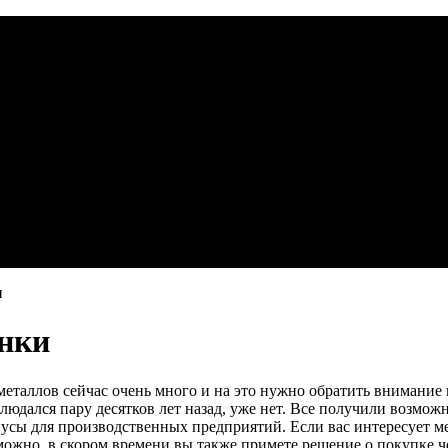
и
нки
металлов сейчас очень много и на это нужно обратить внимание 
людался пару десятков лет назад, уже нет. Все получили возмож
нусы для производственных предприятий. Если вас интересует м
можно, в скором времени вы также примете решение о покупке ч