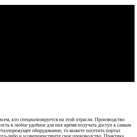
всем, кто специализируется на этой отрасли. Производство
ность в любое удобное для них время получать доступ к самым
еталлорежущее оборудование, то можете посетить портал
его-либо и усовершенствуете свое производство. Практика