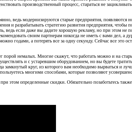
енствовать производственный процесс, стараться не зацикливать
тоянно, ведь модернизируются старые предприятия, появляются 
шения и разрабатывать стратегию развития предприятия, чтобы 
ь, ведь если даже вы дадите хорошую рекламу, но при этом не п
екомендовать своим партнерам никогда не иметь с вами дел, а дур
ожно годами, а потерять все за одну секунду. Сейчас все это ост
г порой немалых. Многие скажут, что работать можно и на стар
ществлять и с устаревшим оборудованием, но вы будете тратить
да замкнутый круг, из которого вам необходимо вырваться и лучше
е пользуетесь многими способами, которые позволяют усовершен
 при этом определенные скидки. Обязательно позаботьтесь такж