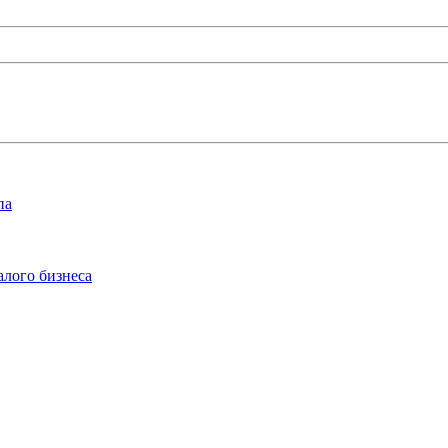
па
алого бизнеса