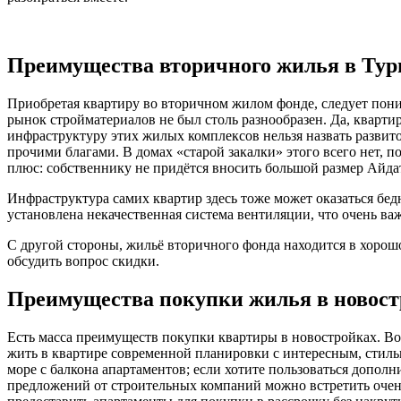
Преимущества вторичного жилья в Ту
Приобретая квартиру во вторичном жилом фонде, следует пони
рынок стройматериалов не был столь разнообразен. Да, квартир
инфраструктуру этих жилых комплексов нельзя назвать развит
прочими благами. В домах «старой закалки» этого всего нет, п
плюс: собственнику не придётся вносить большой размер Айдат
Инфраструктура самих квартир здесь тоже может оказаться бед
установлена некачественная система вентиляции, что очень важ
С другой стороны, жильё вторичного фонда находится в хорош
обсудить вопрос скидки.
Преимущества покупки жилья в новост
Есть масса преимуществ покупки квартиры в новостройках. Во
жить в квартире современной планировки с интересным, стиль
море с балкона апартаментов; если хотите пользоваться допол
предложений от строительных компаний можно встретить оче