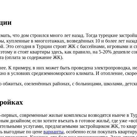
рции
мать, что дом строился много лет назад. Тогда турецкие застр
ы, купленные в многоэтажках, возведённых 10 и более лет назад
ой. Это сегодня в Турции строят ЖК с бассейнами, игровыми и
оэтому и стоят квартиры здесь, как правило, на 5-20% дешевле 
а (оплата за содержание ЖК).
нее. К примеру, в них может быть проведена электропроводка, 
но в условиях средиземноморского климата. И отопление, скорее
о обжитых, озеленённых районах, с больницами, школами, детск
ройках
-первых, современные жилые комплексы возводятся нынче в Турц
ным дизайном; если хотите въехать в готовое жильё, где уже «
нительными услугами, предлагаемыми застройщиком ЖК, то кварт
нь выгодные по цене
варианты
, особенно если покупать квартиру