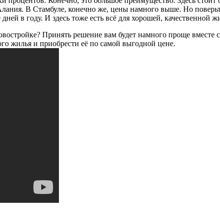
ки процентов. Конечно, это большое преимущество. Здесь стоит
Алания. В Стамбуле, конечно же, цены намного выше. Но поверьт
дней в году. И здесь тоже есть всё для хорошей, качественной ж
овостройке? Принять решение вам будет намного проще вместе с 
го жилья и приобрести её по самой выгодной цене.