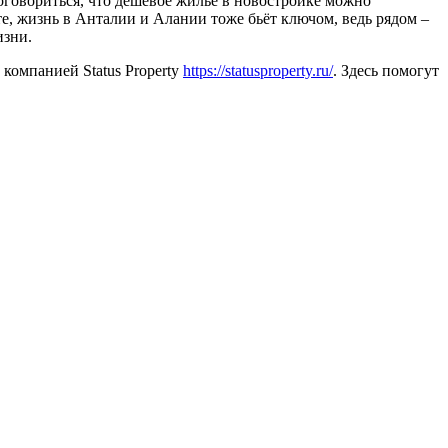
 оговориться, что дешёвое жильё в новостройке можно
е, жизнь в Анталии и Алании тоже бьёт ключом, ведь рядом –
изни.
компанией Status Property
https://statusproperty.ru/
. Здесь помогут