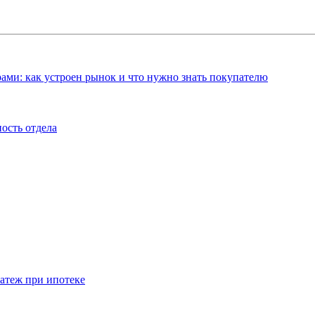
ами: как устроен рынок и что нужно знать покупателю
ость отдела
атеж при ипотеке