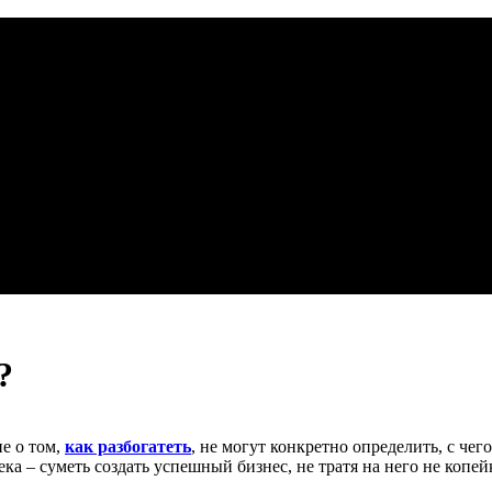
?
е о том,
как разбогатеть
, не могут конкретно определить, с чег
ека – суметь создать успешный бизнес, не тратя на него не копе