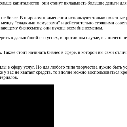
ольше капиталистов, они станут вкладывать большие деньги для р
 не более. В широком применении используют только полезные р
и между “сладкими мемуарами” и действительно стоящими совет
чинающему бизнесмену, они нужны всем бизнесменам.
ерить в дальнейший его успех, в противном случае, вы ничего не
. Также стоит начинать бизнес в сфере, в которой вы сами отли
илы в сферу услуг. Но для любого типа творчества нужно быть 
же у вас не хватает средств, то вполне можно воспользоваться к
териалов.