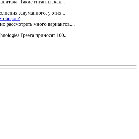
питала. Такие гиганты, как...
лнения задуманного, у этих...
х обедов?
но рассмотреть много вариантов....
nologies Греэга приносят 100...