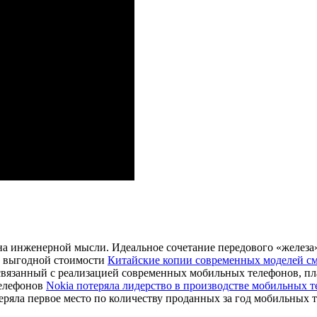
на инженерной мысли. Идеальное сочетание передового «железа
Китайские копии современных моделей с
связанный с реализацией современных мобильных телефонов, план
Nokia потеряла лидерство в производстве мобильных 
еряла первое место по количеству проданных за год мобильных т