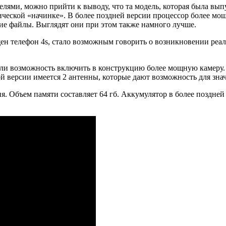
ями, можно прийти к выводу, что та модель, которая была вып
ической «начинке». В более поздней версии процессор более мощ
кие файлы. Выглядят они при этом также намного лучше.
ущен телефон 4s, стало возможным говорить о возникновении ре
и возможность включить в конструкцию более мощную камеру. У 
й версии имеется 2 антенны, которые дают возможность для знач
ия. Объем памяти составляет 64 гб. Аккумулятор в более поздне