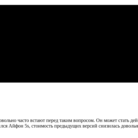
вольно часто встают перед таким вопросом. Он может стать де
ился Айфон 5s, стоимость предыдущих версий снизилась довольн