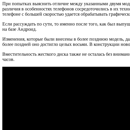
При попытках выяснить отличие между указанными двумя модел
различия в особенностях телефонов сосредоточились в их техн
телефоне с большей скоростью удается обрабатывать графичес
Если рассуждать по сути, то именно после того, как был вып
на базе Андроид.
Изменения, которые были внесены в более позднюю модель, дал
более поздней оно достигло целых восьми. В конструкции ново
Вместительность жесткого диска также не осталась без вниман
часов.