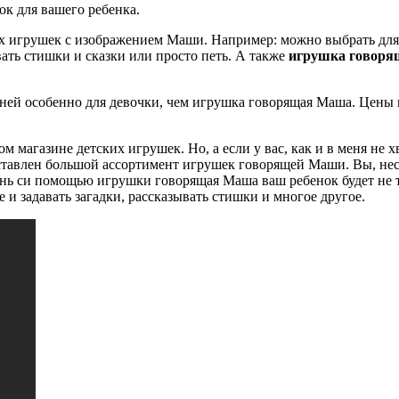
к для вашего ребенка.
ких игрушек с изображением Маши. Например: можно выбрать д
вать стишки и сказки или просто петь. А также
игрушка говор
рней особенно для девочки, чем игрушка говорящая Маша. Цены 
газине детских игрушек. Но, а если у вас, как и в меня не хва
ставлен большой ассортимент игрушек говорящей Маши. Вы, несо
нь си помощью игрушки говорящая Маша ваш ребенок будет не то
 и задавать загадки, рассказывать стишки и многое другое.