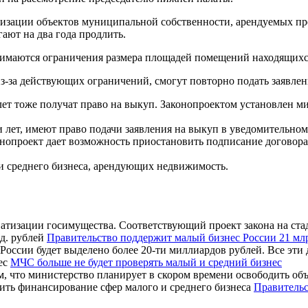
тизации объектов муниципальной собственности, арендуемых пр
гают на два года продлить.
нимаются ограничения размера площадей помещений находящихся
з-за действующих ограничений, смогут повторно подать заявле
т тоже получат право на выкуп. Законопроектом установлен ми
лет, имеют право подачи заявления на выкуп в уведомительном
нопроект дает возможность приостановить подписание договора
 и среднего бизнеса, арендующих недвижимость.
тизации госимущества. Соответствующий проект закона на стади
Правительство поддержит малый бизнес России 21 млр
оссии будет выделено более 20-ти миллиардов рублей. Все эти д
МЧС больше не будет проверять малый и средний бизнес
, что министерство планирует в скором времени освободить объе
Правительс