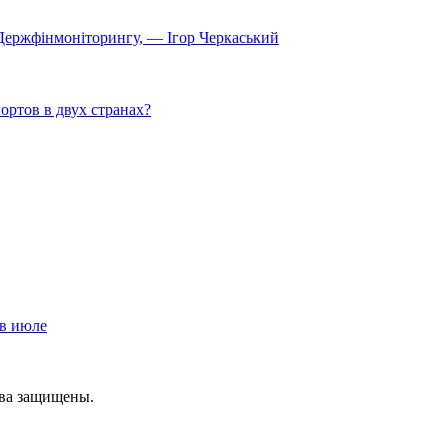
 Держфінмоніторингу, — Ігор Черкаський
ортов в двух странах?
 в июле
ава защищены.