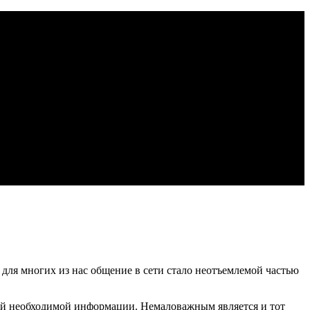
для многих из нас общение в сети стало неотъемлемой частью
всей необходимой информации. Немаловажным является и тот