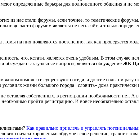
н имеют определенные барьеры для полноценного общения и не м
гих из нас стали форумы, если точнее, то тематические форум
но де часто форумом является не весь сайт, а только определен
 темы на них появляются постепенно, так как проверяется модер
енность, что, кстати, является очень удобным. В этом случае н
ли обсуждают актуальные вопросы, является обсуждение
ЖК Ца
ом жилом комплексе существуют соседи, а долгие годы ни разу 
в условиях жизни большого города «словить» дома практически 
 не оставляя собственных, в регистрации необходимости нет. А 
е необходимо пройти регистрацию. И вовсе необязательно остав
Как правильно привлечь и управлять потенциальн
ловек сначала хорошенько обдумает свое решение, сравнит товар