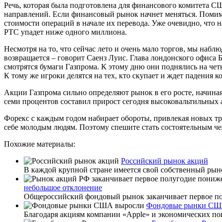
Речь, которая была подготовлена для финансового комитета С
направлений. Если финансовый рынок начнет меняться. Помим
стоимости операций в начале их перевода. Уже очевидно, что н
РТС упадет ниже одного миллиона.
Несмотря на то, что сейчас лето и очень мало торгов, мы наб
возвращается – говорит Саенз Луис. Глава лондонского офиса 
смотрятся бумаги Газпрома. К этому дню они поднялись на четы
К тому же игроки делятся на тех, кто скупает и ждет падения 
Акции Газпрома сильно определяют рынок в его росте, начиная
семи процентов составил прирост сегодня высоковальтильных
Форекс с каждым годом набирает обороты, привлекая новых тре
себе молодым людям. Поэтому спешите стать состоятельным че
Похожие материалы:
Российский рынок акций
В каждой крупной стране имеется свой собственный рыно
небольшое отклонение
Общероссийский фондовый рынок заканчивает первое пол
Фондовые рынки СШ
Благодаря акциям компании «Apple» и экономических по