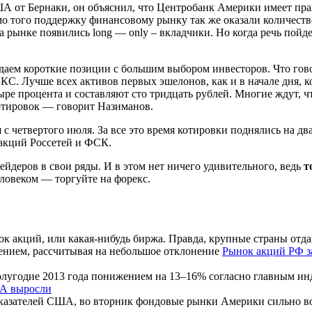
ША от Бернаки, он объяснил, что Центробанк Америки имеет пра
о того поддержку финансовому рынку так же оказали количеств
а рынке появились long — only – вкладчики. Но когда речь пойд
людаем короткие позиции с большим выбором инвесторов. Что гов
БКС. Лучше всех активов первых эшелонов, как и в начале дня,
ре процента и составляют сто тридцать рублей. Многие ждут, чт
котировок — говорит Назиманов.
 с четвертого июля. За все это время котировки поднялись на 
 акций Россетей и ФСК.
йдеров в свои ряды. И в этом нет ничего удивительного, ведь
т
ловеком — торгуйте на форекс.
к акций, или какая-нибудь биржа. Правда, крупные страны отда
Рынок акций РФ з
угодие 2013 года понижением на 13–16% согласно главным инде
А выросли
казателей США, во вторник фондовые рынки Америки сильно воз