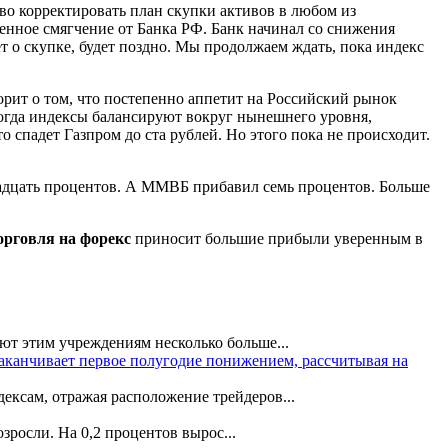
во корректировать план скупки активов в любом из
енное смягчение от Банка РФ. Банк начинал со снижения
ет о скупке, будет поздно. Мы продолжаем ждать, пока индекс
орит о том, что постепенно аппетит на Российский рынок
 когда индексы балансируют вокруг нынешнего уровня,
о спадет Газпром до ста рублей. Но этого пока не происходит.
двадцать процентов. А ММВБ прибавил семь процентов. Больше
орговля на форекс
приносит большие прибыли уверенным в
ют этим учреждениям несколько больше...
аканчивает первое полугодие понижением, рассчитывая на
ксам, отражая расположение трейдеров...
росли. На 0,2 процентов вырос...