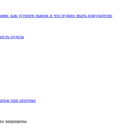
ами: как устроен рынок и что нужно знать покупателю
ость отдела
атеж при ипотеке
ава защищены.