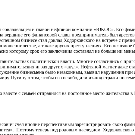
ся совладельцем и главой нефтяной компании «ЮКОС». Его фамил
на вершине его финансовой славы предприниматель был арестов
 успешном бизнесе стал доклад Ходорковского на встрече с прези
в мошенничестве, а также других преступлениях. Его нефтяное б
о которому срок его заключения составлял не больше ни меньше
тавительствах политической власти. Многие согласились с приго
принимательских играх других «акул». Нефтяной магнат даже с
суждение бизнесмена было незаконным, выявил нарушения при а
ру Путину о том, чтобы его освободили из-под стражи по семе
о вместе с семьей отправился на постоянное место жительства
сович счел вполне перспективным зарегистрировать свою фамил
тед». Поэтому теперь под родовым наследием Ходорковского 