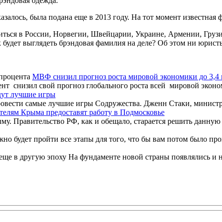
рэндовая одежда.
азалось, была подана еще в 2013 году. На тот момент известная
ться в России, Норвегии, Швейцарии, Украине, Армении, Грузи
 будет выглядеть брэндовая фамилия на деле? Об этом ни юристы
МВФ снизил прогноз роста мировой экономики до 3,4
снизил свой прогноз глобального роста всей мировой эконом
дут лучшие игры
ровести самые лучшие игры Содружества. Дженн Стаки, министр
елям Крыма предоставят работу в Подмосковье
му. Правительство РФ, как и обещало, старается решить данную 
но будет пройти все этапы для того, что бы вам потом было проще
ще в другую эпоху На фундаменте новой страны появлялись и но