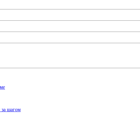
мме
 за шагом