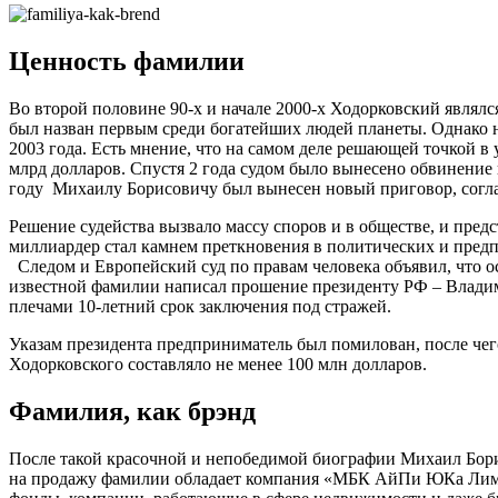
Ценность фамилии
Во второй половине 90-х и начале 2000-х Ходорковский являл
был назван первым среди богатейших людей планеты. Однако 
2003 года. Есть мнение, что на самом деле решающей точкой в
млрд долларов. Спустя 2 года судом было вынесено обвинение 
году Михаилу Борисовичу был вынесен новый приговор, согласн
Решение судейства вызвало массу споров и в обществе, и предс
миллиардер стал камнем преткновения в политических и пред
Следом и Европейский суд по правам человека объявил, что о
известной фамилии написал прошение президенту РФ – Владими
плечами 10-летний срок заключения под стражей.
Указам президента предприниматель был помилован, после чег
Ходорковского составляло не менее 100 млн долларов.
Фамилия, как брэнд
После такой красочной и непобедимой биографии Михаил Бори
на продажу фамилии обладает компания «МБК АйПи ЮКа Лими