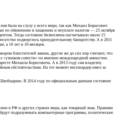
ия была на слуху у всего мира, так как Михаил Борисович
ан по обвинению в хищениях и неуплате налогов — 25 октября
дентом. Тогда состояние бизнесмена насчитывало около 15
огатство подверглось принудительному банкротству. А в 2011
, а 10 лет и 10 месяцев.
вором блюстителей закона, другие же до сих пор считают, что
тал «узником совести» по мнению международной амнистии.
ресте Михаила Борисовича. А в 2013 году сам владелец
йным обстоятельствам. На тот момент миллиардер имел за
 в Швейцарию. В 2014 году по официальным данным состояние
ию в РФ и других странах мира, как товарный знак. Правами
будут подразумевать компьютерные программы, политические