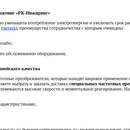
ложение «РК-Инжиринг»
 уменьшить употребление электроэнергии и увеличить срок раб
 (
читать
), преимущества сотрудничества с которым очевидны:
нлайн;
 по обслуживанию оборудования;
опейского качества
тотные преобразователи, которые находят широкое применение 
жете выбрать и заказать доставку
с
пециальных частотных пре
азумеваются высокие скорости и моментальное реагирование. На
арактеристиками;
дежды на будущее сотрудничество, вы можете использовать любо