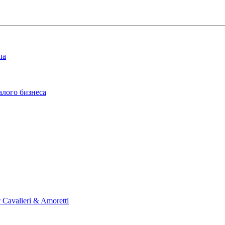
па
алого бизнеса
Cavalieri & Amoretti