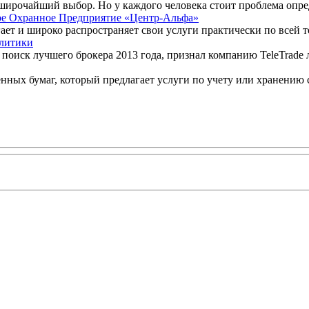
широчайший выбор. Но у каждого человека стоит проблема опред
ое Охранное Предприятие «Центр-Альфа»
ет и широко распространяет свои услуги практически по всей т
алитики
 поиск лучшего брокера 2013 года, признал компанию TeleTrade л
ых бумаг, который предлагает услуги по учету или хранению се