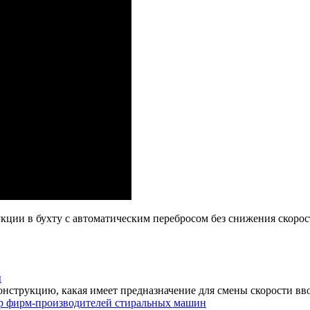
ции в бухту с автоматическим перебросом без снижения скорост
ы
онструкцию, какая имеет предназначение для смены скорости вво
 фирм-производителей стиральных машин