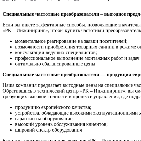
Специальные частотные преобразователи – выгодное пред
Если вы ищете эффективные способы, позволяющие значительно
«РК – Инжиниринг», чтобы купить частотный преобразователь
моментальное реагирование на заявки посетителей;
возможности приобретения товарных единиц в режиме о
консультации ведущих специалистов;
профессиональное выполнение монтажных работ и задач
оптимально сбалансированные цены.
Специальные частотные преобразователи — п
родукция евр
Наша компания предлагает выгодные цены на специальные час
Обратившись в технический центр «РК – Инжиниринг», вы смо
требующих высокой точности в процессе управления, где подр
продукцию европейского качества;
устройства, обладающие высокими эксплуатационными х
гарантии на оборудование;
высокий уровень обслуживания клиентов;
широкий спектр оборудования
Если вас заинтересовали предложения «РК – Инжиниринг» и на