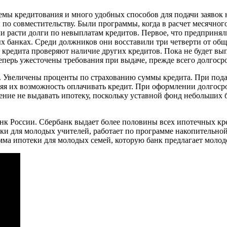
емы кредитования и много удобных способов для подачи заявок 
ы по совместительству. Были программы, когда в расчет месячног
ли расти долги по невыплатам кредитов. Первое, что предприня
х банках. Среди должников они восставили три четверти от общ
 кредита проверяют наличие других кредитов. Пока не будет вы
перь ужесточены требования при выдаче, прежде всего долгоср
. Увеличены проценты по страхованию суммы кредита. При подаче
я их возможность оплачивать кредит. При оформлении долгосро
ние не выдавать ипотеку, поскольку уставной фонд небольших 
к России. Сбербанк выдает более половины всех ипотечных кре
еки для молодых учителей, работает по программе накопительн
мма ипотеки для молодых семей, которую банк предлагает моло