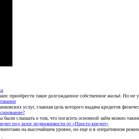
ка
анс приобрести такое долгожданное собственное жильё. Но не у в
тование
анковских услуг, главная цель которого выдача кредитов физиче
нсирование?
 были слышать о том, что погасить основной займ можно таким п
редит под залог недвижимости от «Просто кредит»
лиентами на высочайшем уровне, но еще и в оперативном режиме 