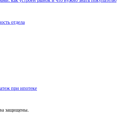
ами: как устроен рынок и что нужно знать покупателю
ость отдела
атеж при ипотеке
ава защищены.