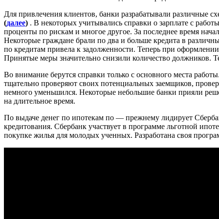
Для привлечения клиентов, банки разрабатывали различные сх
(
далее
)
. В некоторых учитывались справки о зарплате с работ
проценты по рискам и многое другое. За последнее время нача
Некоторые граждане брали по два и больше кредита в различны
по кредитам привела к задолженности. Теперь при оформлении
Принятые меры значительно снизили количество должников. Те
Во внимание берутся справки только с основного места работы
тщательно проверяют своих потенциальных заемщиков, проверя
немного уменьшился. Некоторые небольшие банки прияли реше
на длительное время.
По выдаче денег по ипотекам по — прежнему лидирует Сбербан
кредитования. Сбербанк участвует в программе льготной ипот
покупке жилья для молодых ученных. Разработана своя програ