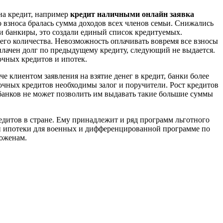
на кредит, например
кредит наличными онлайн заявка
о взноса бралась сумма доходов всех членов семьи. Снижались
ли банкиры, это создали единый список кредитуемых.
его количества. Невозможность оплачивать вовремя все взносы
плачен долг по предыдущему кредиту, следующий не выдается.
очных кредитов и ипотек.
 клиентом заявления на взятие денег в кредит, банки более
чных кредитов необходимы залог и поручители. Рост кредитов
банков не может позволить им выдавать такие большие суммы
дитов в стране. Ему принадлежит и ряд программ льготного
ой ипотеки для военных и дифференцированной программе по
доженам.