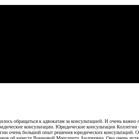
дилось обращаться к адвокатам за консультацией. И очень важн
идические консультации. Юридические консультации Коллегии «
егии очень большой опыт решения юридических консультаций. 
вов об юристе Воиновой Маргарита Андреевна. Она очень чутки