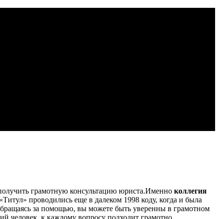
о получить грамотную консультацию юриста.
Именно
коллегия
Титул» проводились еще в далеком 1998 коду, когда и была
Обращаясь за помощью, вы можете быть уверенны в грамотном
й человек, к каждому вопросу подходит грамотно,