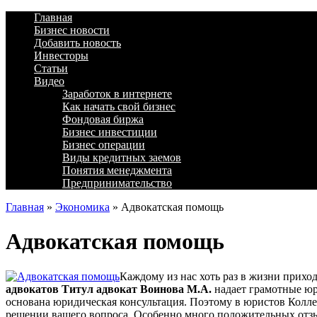
Главная
Бизнес новости
Добавить новость
Инвесторы
Статьи
Видео
Заработок в интернете
Как начать свой бизнес
Фондовая биржа
Бизнес инвестиции
Бизнес операции
Виды кредитных заемов
Понятия менеджмента
Предпринимательство
Главная
»
Экономика
»
Адвокатская помощь
Адвокатская помощь
Каждому из нас хоть раз в жизни прихо
адвокатов Титул адвокат Воинова М.А.
надает грамотные юр
основана юридическая консультация. Поэтому в юристов Колл
решении вашего вопроса. Особенно много положительных отзы