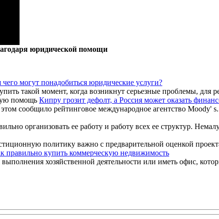
лагодаря юридической помощи
 чего могут понадобиться юридические услуги?
упить такой момент, когда возникнут серьезные проблемы, для р
Кипру грозит дефолт, а Россия может оказать фина
этом сообщило рейтинговое международное агентство Moody' s. 
льно организовать ее работу и работу всех ее структур. Немалую
стиционную политику важно с предварительной оценкой проекта 
к правильно купить коммерческую недвижимость
я выполнения хозяйственной деятельности или иметь офис, котор