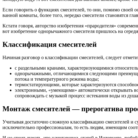
Если говорить о функциях смесителей, то они, помимо своей
ванной комнаты, более того, нередко смесители становятся 
Кстати говоря, авторство изобретения «прародителя» совреме
вот изобретение однорычажного смесителя пришлось на середи
Классификация смесителей
Начиная разговор о классификации смесителей, следует отмети
с раздельными кранами, характеризующимися относител
однорычажными, отличающимися следующими преимущест
потока и температурного режима воды;
термостатирующими, которые характеризуются способно
электронными, «умеющими» автоматически открывать вод
сопровождать с музыкой процесс истекания воды из душа
Монтаж смесителей — прерогатива про
Учитывая достаточно сложную классификацию смесителей и сущ
исключительно профессионалам, то есть людям, имеющим соот
И не стоит думать, что начитавшись статей в Интернете, любо