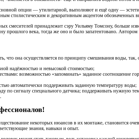
 основной опции — утилитарной, выполняют и ещё одну — эстет
главным стилистическим и декоративным акцентом обозначенных
нных смесителей принадлежит сэру Уильяму Томсону, больше изв
ну прошлого века, тогда же оно и было запатентовано. Автором
ть, что она осуществляется по принципу смешивания воды, так,
ьной надёжностью и невысокой стоимостью;
вами: возможностью «запоминать» заданное соотношение горя
стью автоматически поддерживать заданную температуру воды;
у по сигналу специального датчика; поддерживать нужную темп
.
фессионалов!
ествование некоторых нюансов в их монтаже, становится очеви
ветствующие знания, навыки и опыт.
й человек может стать таковым, ведь установка каждой конкретн