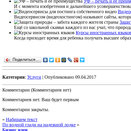
УФ – печать и её преи
И с момента изобретения и дальнейшего усовершенствован
Видео
Видеосервисом (видеохостингом) называют сайты, которые
Защит
Ещё со школьной скамьи каждого из нас учат, что природа
Курсы иностранных языко
Когда приходит время для ребенка получать высшее образ
Поделиться…
Категория
:
Услуги
| Опубликовано 09.04.2017
Комментарии (Комментариев нет)
Комментариев нет. Ваш будет первым
Комментарии закрыты.
«
Набираем текст
По водной глади на надежной лодке
»
Бизнес идеи