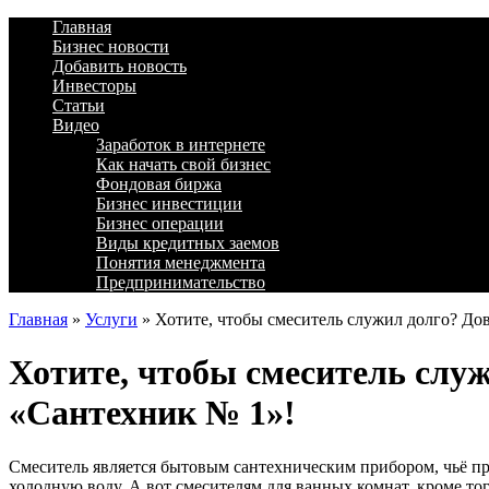
Главная
Бизнес новости
Добавить новость
Инвесторы
Статьи
Видео
Заработок в интернете
Как начать свой бизнес
Фондовая биржа
Бизнес инвестиции
Бизнес операции
Виды кредитных заемов
Понятия менеджмента
Предпринимательство
Главная
»
Услуги
»
Хотите, чтобы смеситель служил долго? До
Хотите, чтобы смеситель слу
«Сантехник № 1»!
Смеситель является бытовым сантехническим прибором, чьё пр
холодную воду. А вот смесителям для ванных комнат, кроме тог