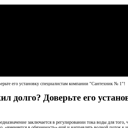
верьте его установку специалистам компании "Сантехник № 1"!
жил долго? Доверьте его устан
едназначение заключается в регулировании тока воды для того,
о, «вменяется в обязанность» ещё и направлять водной поток к 