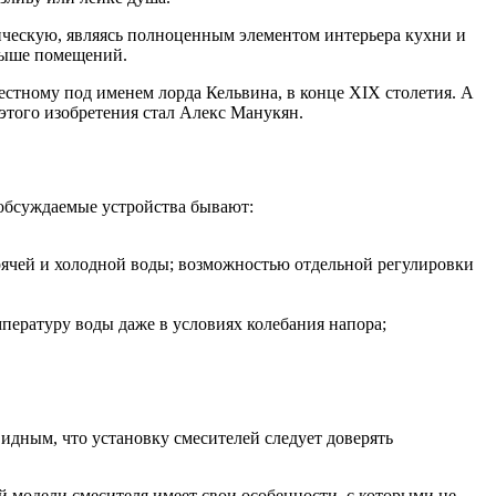
ическую, являясь полноценным элементом интерьера кухни и
 выше помещений.
естному под именем лорда Кельвина, в конце XIX столетия. А
 этого изобретения стал Алекс Манукян.
 обсуждаемые устройства бывают:
чей и холодной воды; возможностью отдельной регулировки
ературу воды даже в условиях колебания напора;
дным, что установку смесителей следует доверять
ой модели смесителя имеет свои особенности, с которыми не