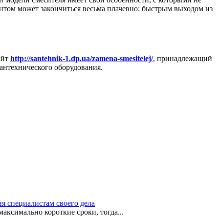
нтом может закончиться весьма плачевно: быстрым выходом из
айт
http://santehnik-1.dp.ua/zamena-smesitelej/
, принадлежащий
сантехнического оборудования.
я специалистам своего дела
аксимально короткие сроки, тогда...