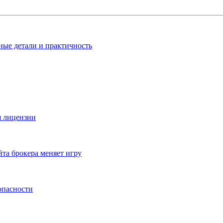
ные детали и практичность
я лицензии
йта брокера меняет игру
зопасности