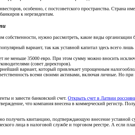
есторов, особенно, с постсоветского пространства. Страна име
 банкиров к нерезидентам.
ти
м собственности, нужно рассмотреть, какие виды организации б
опулярный вариант, так как уставной капитал здесь всего лишь 
ет не меньше 35000 евро. При этом сумму можно вносить исклю
ководителями (совет директоров).
рнейший вариант, который привлекает упрощенным налогооблож
ветственность всеми своими активами, включая личные. Но при 
нты и завести банковский счет.
Открыть счет в Латвии россиян
верждение, что компания внесена в коммерческий регистр. Полу
важно получить квитанцию, подтверждающую внесение уставной 
кого лица в налоговой службе и торговом реестре. А если план