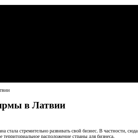
атвии
ирмы в Латвии
рана стала стремительно развивать свой бизнес. В частности, сю
ное территориальное расположение страны для бизнеса.