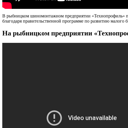
В рыбницком шиномонтажном предприятии «Технопрофиль» пр
благодаря правительственной программе по развитию малого б
На рыбницком предприятии «Технопроф