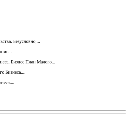
тва. Безусловно,...
ние...
еса. Бизнес План Малого...
о Бизнеса....
еса....