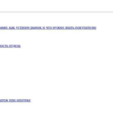
ами: как устроен рынок и что нужно знать покупателю
ость отдела
атеж при ипотеке