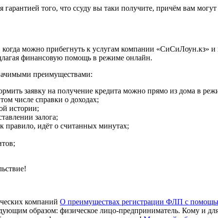
 гарантией того, что ссуду вы таки получите, причём вам могут 
г, когда можно прибегнуть к услугам компании «СиСиЛоун.кз» и
длагая финансовую помощь в режиме онлайн.
значимыми преимуществами:
формить заявку на получение кредита можно прямо из дома в реж
том числе справки о доходах;
ой истории;
ставлении залога;
к правило, идёт о считанных минутах;
итов;
льствие!
О преимуществах регистрации ФЛП с помощь
ующим образом: физическое лицо-предприниматель. Кому и для ч