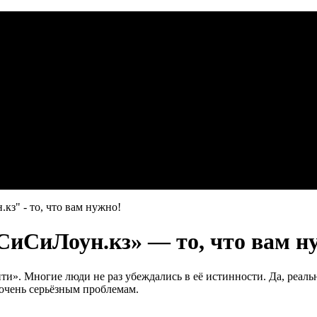
з" - то, что вам нужно!
СиСиЛоун.кз» — то, что вам н
и». Многие люди не раз убеждались в её истинности. Да, реальн
 очень серьёзным проблемам.