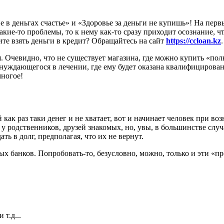
е в деньгах счастье» и «Здоровье за деньги не купишь»! На перв
кие-то проблемы, то к нему как-то сразу приходит осознание, ч
ите взять деньги в кредит? Обращайтесь на сайт
https://ccloan.kz
.
. Очевидно, что не существует магазина, где можно купить «пол
 нуждающегося в лечении, где ему будет оказана квалифицирован
многое!
ак раз таки денег и не хватает, вот и начинает человек при во
г у родственников, друзей знакомых, но, увы, в большинстве слу
ть в долг, предполагая, что их не вернут.
банков. Попробовать-то, безусловно, можно, только и эти «про
т.д...