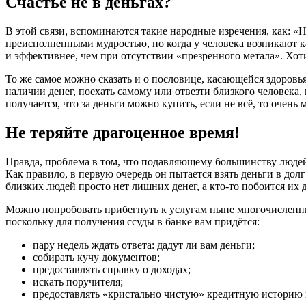
Счастье не в деньгах?
В этой связи, вспоминаются такие народные изречения, как: «Н
преисполненными мудростью, но когда у человека возникают ка
и эффективнее, чем при отсутствии «презренного метала». Хот
То же самое можно сказать и о пословице, касающейся здоровья
наличии денег, поехать самому или отвезти близкого человека,
получается, что за деньги можно купить, если не всё, то очень 
Не теряйте драгоценное время!
Правда, проблема в том, что подавляющему большинству людей к
Как правило, в первую очередь он пытается взять деньги в дол
близких людей просто нет лишних денег, а кто-то побоится их да
Можно попробовать прибегнуть к услугам ныне многочисленных 
поскольку для получения ссуды в банке вам придётся:
пару недель ждать ответа: дадут ли вам деньги;
собирать кучу документов;
предоставлять справку о доходах;
искать поручителя;
предоставлять «кристально чистую» кредитную историю и 