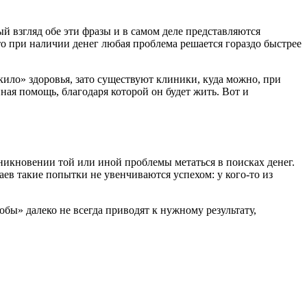
ый взгляд обе эти фразы и в самом деле представляются
то при наличии денег любая проблема решается гораздо быстрее
кило» здоровья, зато существуют клиники, куда можно, при
ная помощь, благодаря которой он будет жить. Вот и
зникновении той или иной проблемы метаться в поисках денег.
чаев такие попытки не увенчиваются успехом: у кого-то из
бы» далеко не всегда приводят к нужному результату,