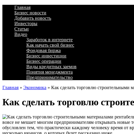
Главная
Бизнес новости
Добавить новость
Инвесторы
Статьи
Видео
Заработок в интернете
Как начать свой бизнес
Фондовая биржа
Бизнес инвестиции
Бизнес операции
Виды кредитных заемов
Понятия менеджмента
Предпринимательство
Главная
»
Экономика
»
Как сделать торговлю строительными м
Как сделать торговлю строи
вовсе не мешает многим предпринимателям открывать новые т
обусловлен тем, что практически каждому человеку время от 
несколько нюансов, о которых будет рассказано ниже.