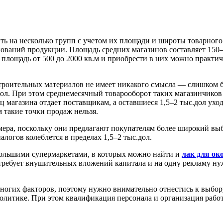
ть на несколько групп с учетом их площади и широты товарног
енований продукции. Площадь средних магазинов составляет 150–
лощадь от 500 до 2000 кв.м и приобрести в них можно практич
строительных материалов не имеет никакого смысла — слишком б
ол. При этом среднемесячный товарооборот таких магазинчиков н
ц магазина отдает поставщикам, а оставшиеся 1,5–2 тыс.дол ухо
 такие точки продаж нельзя.
ера, поскольку они предлагают покупателям более широкий выб
алогов колеблется в пределах 1,5–2 тыс.дол.
большими супермаркетами, в которых можно найти и
лак для ок
 требует внушительных вложений капитала и на одну рекламу нуж
ногих факторов, поэтому нужно внимательно отнестись к выбор
политике. При этом квалификация персонала и организация рабо