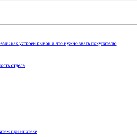
ами: как устроен рынок и что нужно знать покупателю
ость отдела
атеж при ипотеке