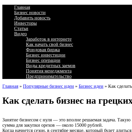
Главная
Бизнес новости
Добавить новость
Инвесторы
Статьи
Видео
Заработок в интернете
Как начать свой бизнес
Фондовая биржа
Бизнес инвестиции
Бизнес операции
Виды кредитных заемов
Понятия менеджмента
Предпринимательство
Главная
»
Популярные бизнес идеи
»
Бизнес идеи
»
Как сделать
Как сделать бизнес на грецких
Занятие бизнесом с нуля — это вполне решаемая задача. Такую
сумма для закупки орехов — около 15000 рублей.
Когда начнется сезон, в сентябре месяце, который будет длить