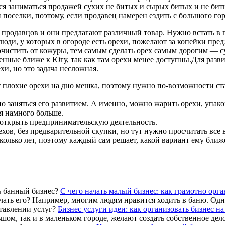
тся заниматься продажей сухих не битых и сырых битых и не бит
поселки, поэтому, если продавец намерен ездить с большого гор
о продавцов и они предлагают различный товар. Нужно встать в 
юди, у которых в огороде есть орехи, пожелают за копейки пред
очистить от кожуры, тем самым сделать орех самым дорогим — су
енные ближе к Югу, так как там орехи менее доступны.
Для разви
и, но это задача несложная.
 плохие орехи на дно мешка, поэтому нужно по-возможности ста
но заняться его развитием. А именно, можно жарить орехи, упак
я намного больше.
 открыть предпринимательскую деятельность.
ов, без предварительной скупки, но тут нужно просчитать все 
колько лет, поэтому каждый сам решает, какой вариант ему ближ
С чего начать малый бизнес: как грамотно орг
ачать его? Например, многим людям нравится ходить в баню. Одни
Бизнес услуги идеи: как организовать бизнес н
м, так и в маленьком городе, желают создать собственное дело