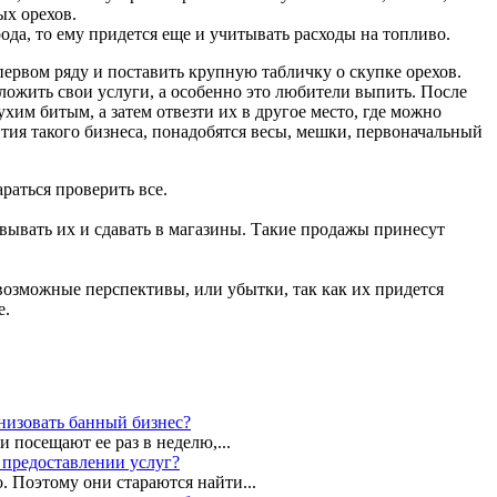
ых орехов.
ода, то ему придется еще и учитывать расходы на топливо.
первом ряду и поставить крупную табличку о скупке орехов.
ложить свои услуги, а особенно это любители выпить. После
хим битым, а затем отвезти их в другое место, где можно
тия такого бизнеса, понадобятся весы, мешки, первоначальный
раться проверить все.
овывать их и сдавать в магазины. Такие продажы принесут
возможные перспективы, или убытки, так как их придется
е.
анизовать банный бизнес?
 посещают ее раз в неделю,...
а предоставлении услуг?
. Поэтому они стараются найти...