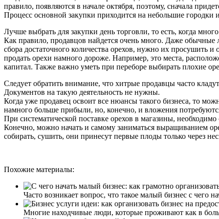
правило, появляются в начале октября, поэтому, сначала приде
Процесс основной закупки приходится на небольшие городки и 
Лучше выбрать для закупки день торговли, то есть, когда мног
Как правило, продавцов найдется очень много. Даже обычные л
сбора достаточного количества орехов, нужно их просушить и 
продать орехи намного дороже. Например, это места, располож
капитал. Также важно уметь при переборе выбирать плохие орех
Следует обратить внимание, что хитрые продавцы часто кладут
Документов на такую деятельность не нужны.
Когда уже продавец освоит все нюансы такого бизнеса, то мож
намного больше прибыли, но, конечно, и вложения потребуютс
При систематической поставке орехов в магазины, необходимо
Конечно, можно начать и самому заниматься выращиванием орех
собирать, сушить, они принесут первые плоды только через нес
Похожие материалы:
Часто возникает вопрос, что такое малый бизнес с чего н
Многие находчивые люди, которые проживают как в большо