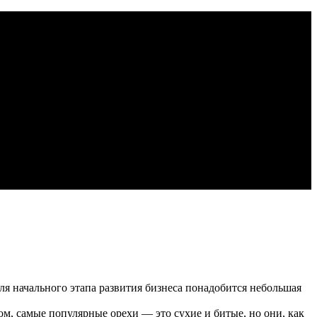
ля начального этапа развития бизнеса понадобится небольшая
ном, самые популярные орехи — это сухие и битые, но они, как