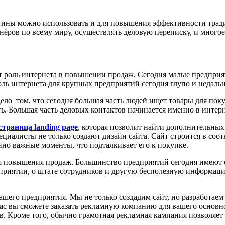
утины можно использовать и для повышения эффективности трад
ёров по всему миру, осуществлять деловую переписку, и многое
оль интернета в повышении продаж. Сегодня малые предприяти
ль интернета для крупных предприятий сегодня глупо и недаль
о том, что сегодня большая часть людей ищет товары для покуп
. Большая часть деловых контактов начинается именно в интерн
страница landing page
, которая позволит найти дополнительных
ециалисты не только создают дизайн сайта. Сайт строится в соо
нно важные моменты, что подталкивает его к покупке.
 повышения продаж. Большинство предприятий сегодня имеют с
риятии, о штате сотрудников и другую бесполезную информацию
ашего предприятия. Мы не только создадим сайт, но разработаем
нас вы сможете заказать рекламную компанию для вашего основ
в. Кроме того, обычно грамотная рекламная кампания позволяе