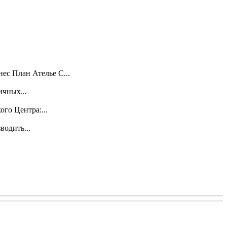
ес План Ателье С...
чных...
го Центра:...
водить...