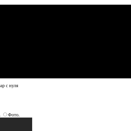
ар с нуля
.
Фото.