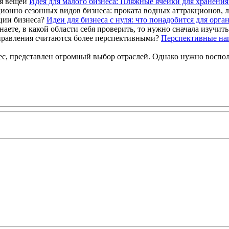
Идея для малого бизнеса: Пляжные ячейки для хранени
ционно сезонных видов бизнеса: проката водных аттракционов, л
Идеи для бизнеса с нуля: что понадобится для орга
аете, в какой области себя проверить, то нужно сначала изучит
Перспективные нап
 представлен огромный выбор отраслей. Однако нужно воспольз