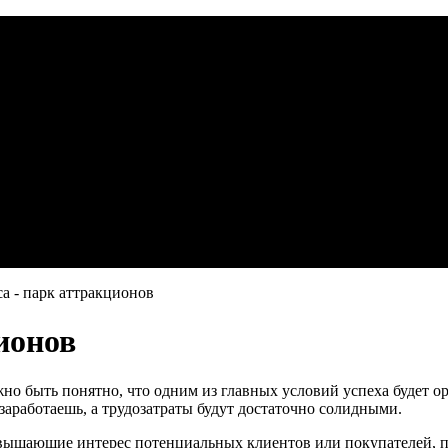
а - парк аттракционов
ионов
но быть понятно, что одним из главных условий успеха будет о
заработаешь, а трудозатраты будут достаточно солидными.
овышающие интерес потенциальных клиентов или покупателей, при