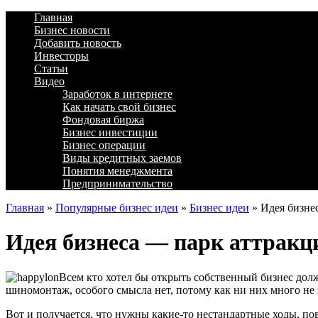
Главная
Бизнес новости
Добавить новость
Инвесторы
Статьи
Видео
Заработок в интернете
Как начать свой бизнес
Фондовая биржа
Бизнес инвестиции
Бизнес операции
Виды кредитных заемов
Понятия менеджмента
Предпринимательство
Главная
»
Популярные бизнес идеи
»
Бизнес идеи
»
Идея бизнес
Идея бизнеса — парк аттракц
Всем кто хотел бы открыть собственный бизнес долж
шиномонтаж, особого смысла нет, потому как ни них много не 
Вот и получается, что нужны какие-то нестандартные ходы, п