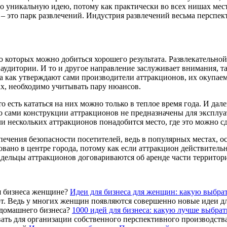
то уникальную идею, потому как практически во всех нишах мест
 – это парк развлечений. Индустрия развлечений весьма перспек
ю которых можно добиться хорошего результата. Развлекательной
удитории. И то и другое направление заслуживает внимания, так
а как утверждают сами производители аттракционов, их окупаемос
ах, необходимо учитывать пару нюансов.
есть кататься на них можно только в теплое время года. И далеко
 что сами конструкции аттракционов не предназначены для экспл
и нескольких аттракционов понадобится место, где это можно сд
печения безопасности посетителей, ведь в популярных местах, о
овано в центре города, потому как если аттракцион действитель
дельцы аттракционов договариваются об аренде части территори
Идеи для бизнеса для женщин: какую выбра
ют. Ведь у многих женщин появляются совершенно новые идеи для
1000 идей для бизнеса: какую лучше выбрат
вать для организации собственного перспективного производства