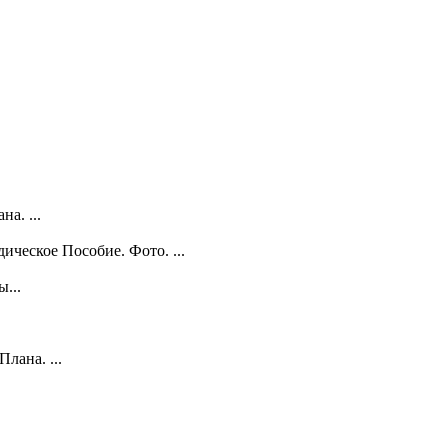
а. ...
ческое Пособие. Фото. ...
...
лана. ...