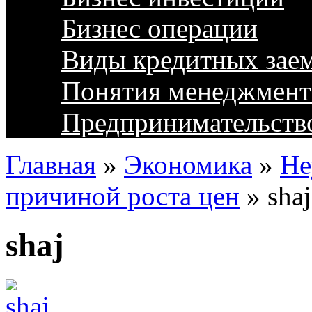
Бизнес операции
Виды кредитных зае
Понятия менеджмент
Предпринимательств
Главная
»
Экономика
»
Не
причиной роста цен
»
shaj
shaj