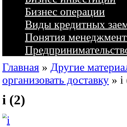
Бизнес операции
Виды кредитных зае
Понятия менеджмент
Предпринимательств
Главная
»
Другие материа
организовать доставку
»
i
i (2)