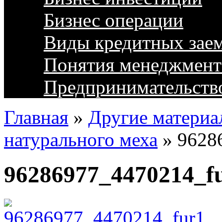
Бизнес операции
Виды кредитных зае
Понятия менеджмент
Предпринимательств
Главная
»
Другие материа
натурального меха
»
9628
96286977_4470214_f